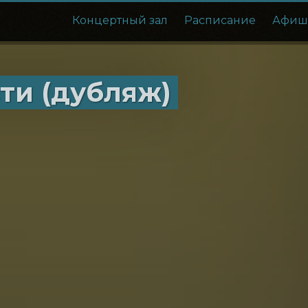
Концертный зал
Расписание
Афиш
ти (дубляж)