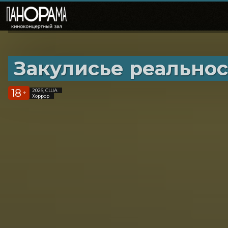
Закулисье реальнос
18
2026, США
+
Хоррор