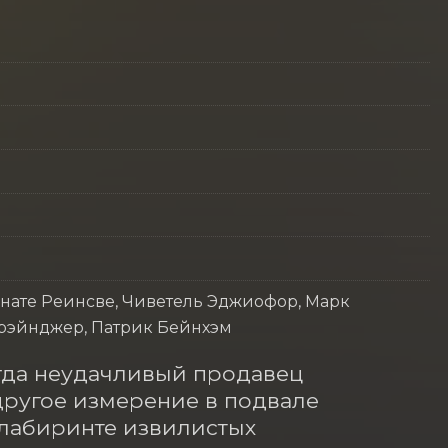
енате Реинсве, Чиветель Эджиофор, Марк
Грэйнджер, Патрик Бейнхэм
огда неудачливый продавец 
ругое измерение в подвале 
 лабиринте извилистых 