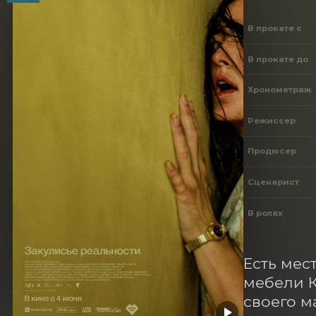
В прокате с
В прокате до
Хронометраж
Режиссер
Продюсер
Сценарист
В ролях
Есть мес
мебели К
своего м