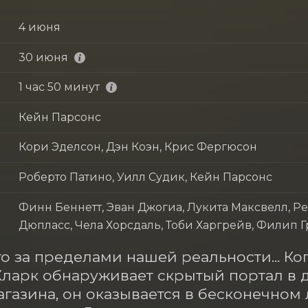
4 июня
30 июня
1 час 50 минут
Кейн Парсонс
Кори Эделсон, Дэн Коэн, Крис Фергюсон
Роберто Патино, Уилл Судик, Кейн Парсонс
Финн Беннетт, Эван Джогиа, Лукита Максвелл, Р
Дюпласс, Чела Хорсдаль, Тоби Харгрейв, Филип 
то за пределами нашей реальности... К
ларк обнаруживает скрытый портал в д
агазина, он оказывается в бесконечном