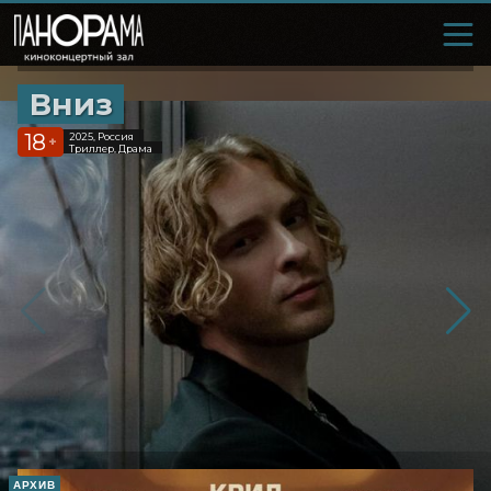
Вниз
18
2025, Россия
+
Триллер, Драма
АРХИВ