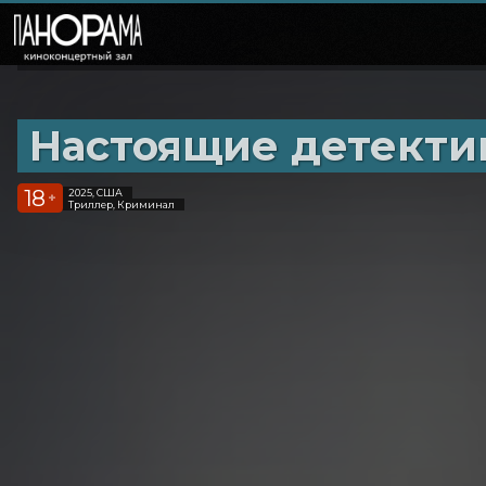
Настоящие детекти
18
2025, США
+
Триллер, Криминал