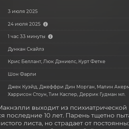
3 июля 2025
24 июля 2025
1 час 33 минуты
Дункан Скайлз
Крис Беллант, Люк Дэниелс, Курт Фетке
Шон Фарли
Джек Куэйд, Джеффри Дин Морган, Малин Акерма
Харрисон Стоун, Тим Каспер, Деррик Гудман мл.
акнэлли выходит из психиатрической б
я последние 10 лет. Парень тщетно пыта
чистого листа, но страдает от постоянн