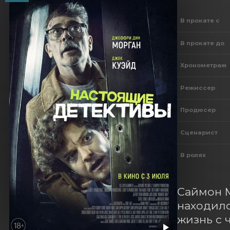
В прокате с
В прокате до
Хронометраж
Режиссер
Продюсер
Сценарист
В ролях
Саймон М
находилс
жизнь с 