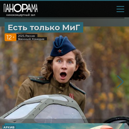
Есть только МиГ
12
2025, Россия
+
Военный, Комедия
АРХИВ