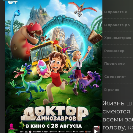
В прокате с
В прокате до
Хронометраж
Режиссер
Продюсер
Сценарист
В ролях
Жизнь шк
смеются,
всеми за
голову, 