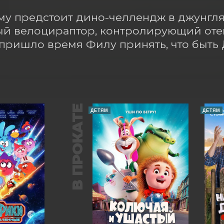
му предстоит дино-челлендж в джунглях
й велоцираптор, контролирующий отец
 пришло время Филу принять, что быть 
В ПРОКАТЕ
ДЕТЯМ
ДЕТЯМ