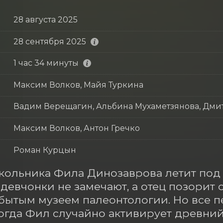
28 августа 2025
28 сентября 2025
1 час 34 минуты
Максим Волков, Майя Туркина
Вадим Верещагин, Альбина Мухаметзянова, Дм
Максим Волков, Антон Гречко
Роман Курцын
ольника Фила Динозаврова летит под о
 девчонки не замечают, а отец позорит
бытым музеем палеонтологии. Но все пе
когда Фил случайно активирует древний 