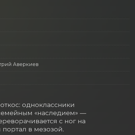
итрий Аверкиев
ткос: одноклассники 
 семейным «наследием» — 
реворачивается с ног на 
портал в мезозой.
