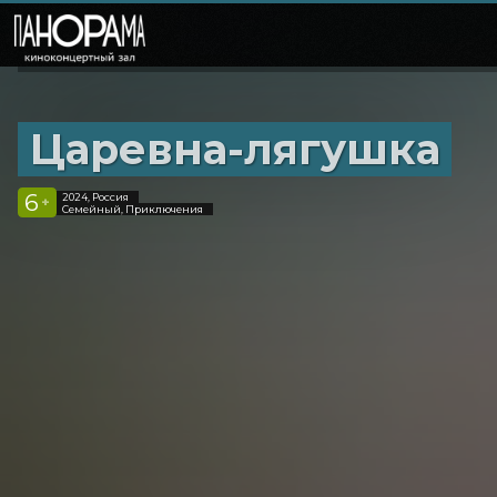
Царевна-лягушка
6
2024, Россия
+
Семейный, Приключения