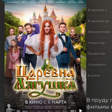
В прокате с
В прокате до
Хронометраж
Режиссер
Продюсер
Сценарист
В ролях
В пруду 
фильмы в